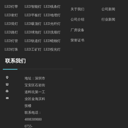
LED灯带
LED智能灯
LED线条灯
关于我们
公司新闻
LED射灯
LED平板灯
LED地埋灯
行业新闻
公司介绍
LED筒灯
LED吸顶灯
LED光纤灯
厂房设备
LED路灯
LED球泡灯
LED洗墙灯
荣誉证书
LED灯管
LED轨道灯
LED蜡烛灯
LED灯珠
LED工矿灯
LED投光灯
联系我们
끇
地址：深圳市
뀰
宝安区石岩街
넔
道料坑第一工
낂
业区金海滨科
技楼
联系电话：
4008309880
0755-