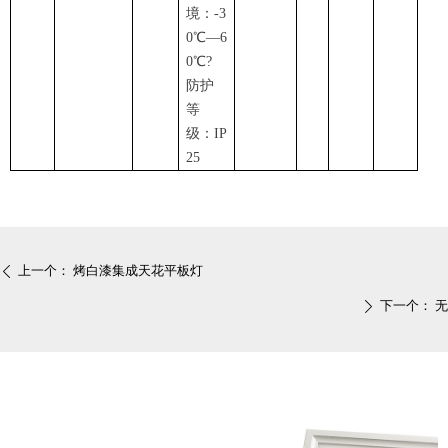
境：-3
0
℃
—6
0
℃
?
防护
等
级：IP
25
上一个：
烤白漆集成天花平板灯
ꄴ
下一个：
无
ꄲ