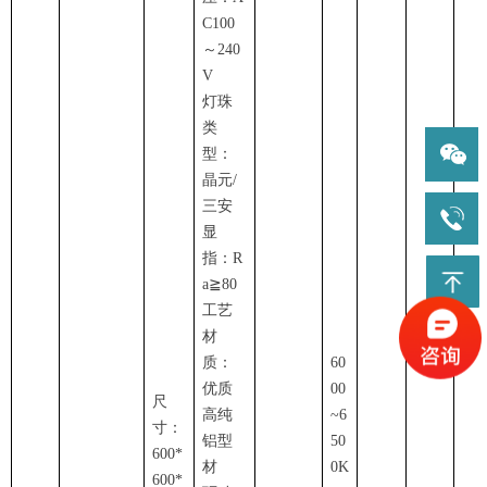
C100
～240
V
灯珠
类
型：
晶元/
三安
显
指：R
a
≧
80
工艺
材
质：
60
优质
00
尺
高纯
~6
寸：
铝型
50
600*
材
0K
600*