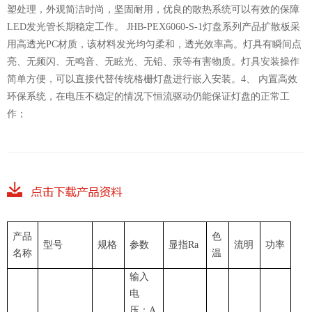
塑处理，外观简洁时尚，坚固耐用，优良的散热系统可以有效的保障
LED发光管长期稳定工作。 JHB-PEX6060-S-1灯盘系列产品扩散板采
用高透光PC材质，该材料发光均匀柔和，透光效率高。灯具有瞬间点
亮、无频闪、无鸣音、无眩光、无铅、汞等有害物质。灯具安装操作
简单方便，可以直接代替传统格栅灯盘进行嵌入安装。4、 内置高效
环保系统，在电压不稳定的情况下恒流驱动仍能保证灯盘的正常工
作；
产品
色
型号
规格
参数
显指Ra
流明
功率
名称
温
输入
电
压：A