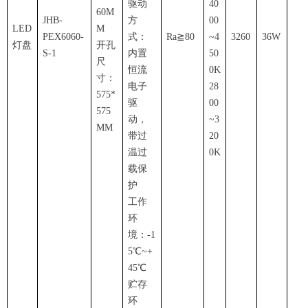
驱动
40
60M
JHB-
方
00
LED
M
PEX6060-
式：
Ra
≧
80
~4
3260
36W
灯盘
开孔
S-1
内置
50
尺
恒流
0K
寸：
电子
28
575*
驱
00
575
动，
~3
MM
带过
20
温过
0K
载保
护
工作
环
境：-1
5
℃
~+
45
℃
贮存
环