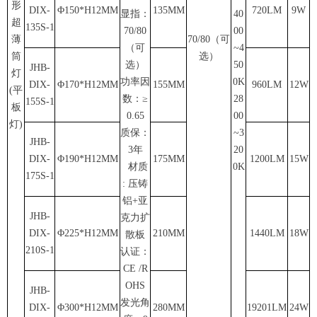
形
DIX-
Φ150*H12MM
135MM
720LM
9W
显指：
40
超
135S-1
70/80
00
薄
70/80
（可
（可
~4
筒
选）
选）
50
JHB-
灯
功率因
0K
DIX-
Φ170*H12MM
155MM
960LM
12W
(平
数：≥
28
155S-1
板
0.65
00
灯)
质保：
~3
JHB-
3年
20
DIX-
Φ190*H12MM
175MM
1200LM
15W
材质
0K
175S-1
: 压铸
铝+亚
JHB-
克力扩
DIX-
Φ225*H12MM
210MM
1440LM
18W
散板
210S-1
认证：
CE /R
OHS
JHB-
发光角
DIX-
Φ300*H12MM
280MM
19201LM
24W