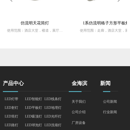
仿流明天花筒灯
1系仿流明格子方形平板灯
使用范围：酒店大堂，楼道，展厅，
使用范围：走廊，酒店大堂，展
家居场所，,酒店客房等
产品特点：铝材压铸一体成型，
产品特点 : 铝材压铸一体成型，样式
简洁，安装方便
简洁，安装方便
产品中心
金海滨
新闻
LED灯带
LED智能灯
LED线条灯
关于我们
公司新闻
LED射灯
LED平板灯
LED地埋灯
行业新闻
公司介绍
LED筒灯
LED吸顶灯
LED光纤灯
厂房设备
LED路灯
LED球泡灯
LED洗墙灯