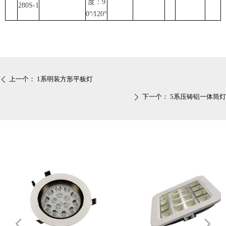
度：9
280S-1
0°∕120°
上一个：
1系明装方形平板灯
ꄴ
下一个：
5系压铸铝一体筒灯
ꄲ
넳
넲