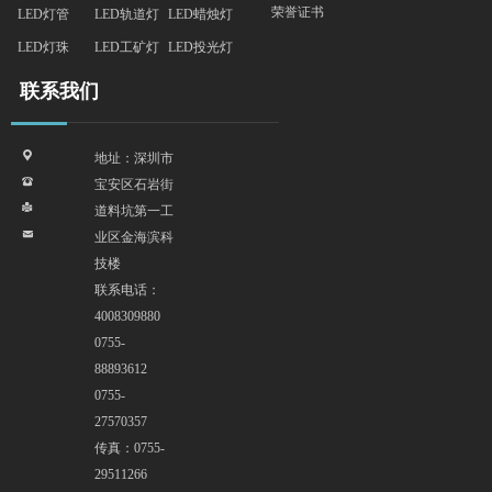
荣誉证书
LED灯管
LED轨道灯
LED蜡烛灯
LED灯珠
LED工矿灯
LED投光灯
联系我们
끇
地址：深圳市
뀰
宝安区石岩街
넔
道料坑第一工
낂
业区金海滨科
技楼
联系电话：
4008309880
0755-
88893612
0755-
27570357
传真：0755-
29511266