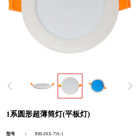
ꁆ
ꁇ
1系圆形超薄筒灯(平板灯)
型号 :
JHB-DIX-75S-1