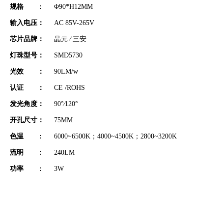
规格 :
Φ90*H12MM
输入电压：
AC 85V-265V
芯片品牌：
晶元 ∕ 三安
灯珠型号：
SMD5730
光效 ：
90LM/w
认证 ：
CE /ROHS
发光角度：
90°∕120°
开孔尺寸：
75MM
色温 :
6000~6500K；4000~4500K；2800~3200K
流明 :
240LM
功率 :
3W