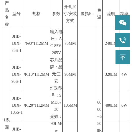
产
开孔尺
品
色
型号
规格
参数
寸/安装
显指Ra
流明
功率
名
温
方式
称
输入电
JHB-
压：A
DIX-
Φ90*H12MM
75MM
240LM
3W
C 85V-
75S-1
265V
芯片品
牌：晶
JHB-
元∕三
DIX-
Φ110*H12MM
95MM
320LM
4W
安
95S-1
灯珠型
号：S
JHB-
MD57
60
DIX-
Φ120*H12MM
105MM
480LM
6W
30
00
105S-1
光效：
~6
1
系
90LM/
50
圆
JHB-
w
0K