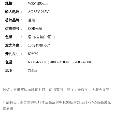
规格 :
W95*H95mm
输入电压：
AC 85V-265V
芯片品牌：
普瑞
灯珠型号：
COB光源
色温 ：
暖白/自然白/正白
发光角度：
15°∕24°∕48°∕60°
开孔尺寸：
80MM
色温 :
6000~6500K；4000~4500K；2700~3200K
流明 :
765lm
射灯，方形窄边面环直射灯；使用范围：展厅，会议厅，大型会展等
产品特点 : 高导热纯铝灯体及高反射率1090反射器设计+PMMA高透光
率透镜