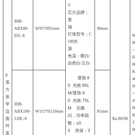
V
芯片品牌：
普
JHB-
瑞
ABX80-
W95*H95mm
80mm
灯珠型号：C
6
95C-8
OB光
0
源
~
色温：暖白/
6
自然白/正白
0
8
显指:8
4
系
0 光效:85L
0
方
M/显指:9
~
形
0 光效:75L
4
窄
JHB-
M
无频
0
边
ABX100-
W115*H120mm
81mm
闪，功率因
面
120C-8
Ra:80/90
2
数：≥0.
环
0
5 质保：3
直