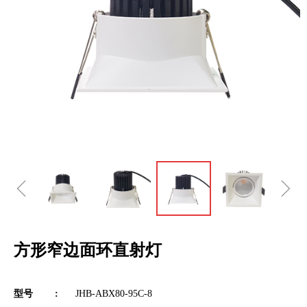
ꁆ
ꁇ
方形窄边面环直射灯
型号 :
JHB-ABX80-95C-8