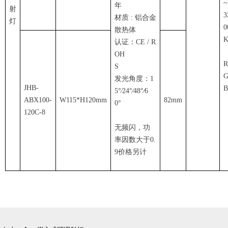
~
年
射
3
材质 : 铝合金
灯
0
散热体
认证：CE / R
OH
R
S
发光角度：1
JHB-
B
5°∕24°∕48°∕6
ABX100-
W115*H120mm
82mm
0°
120C-8
无频闪，功
率因数大于0.
9价格另计