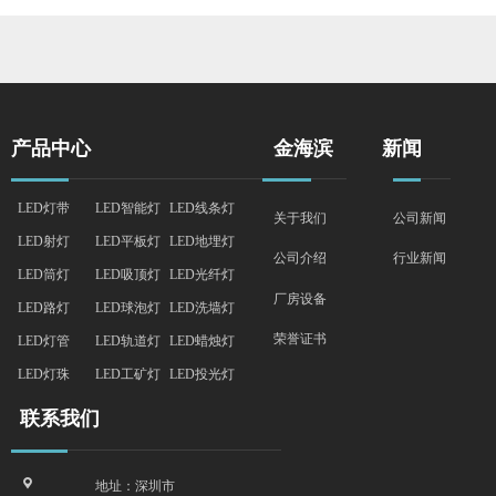
产品特点 : 高导热纯铝灯体及高反射
产品特点 : 高导热纯铝灯体
率1090反射器设计+PMMA高透光率
率1090反射器设计+PMMA
透镜
透镜
产品中心
金海滨
新闻
LED灯带
LED智能灯
LED线条灯
关于我们
公司新闻
LED射灯
LED平板灯
LED地埋灯
行业新闻
公司介绍
LED筒灯
LED吸顶灯
LED光纤灯
厂房设备
LED路灯
LED球泡灯
LED洗墙灯
荣誉证书
LED灯管
LED轨道灯
LED蜡烛灯
LED灯珠
LED工矿灯
LED投光灯
联系我们
끇
地址：深圳市