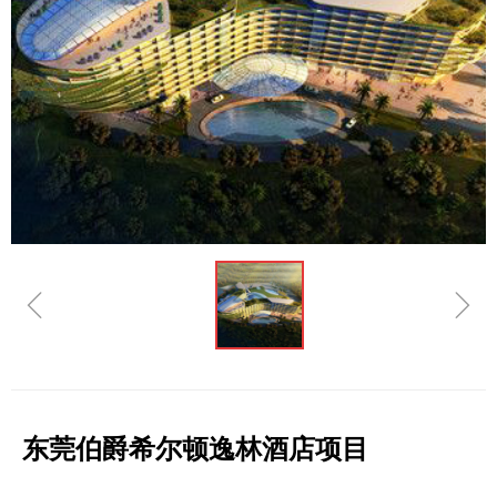
ꁆ
ꁇ
东莞伯爵希尔顿逸林酒店项目