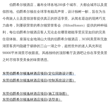
伯爵希尔顿酒店，遍布全球各地200多个城市、大都会城市以及度
假胜地。伯爵希尔顿在全球享有颇高声誉，设计独树一帜，旨在为当
今商旅人士及度假游客提供真正的舒适享受。从闻名遐迩的现烤巧克
力曲奇，到屡获荣誉的希尔顿荣誉客会（HiltonHonors）提供的种种福
利，每位伯爵希尔顿酒店客人无论走在哪里都能享受宾至如归的完美
住宿体验。座落址金地湖山大境的伯爵希尔顿酒店，303间美景和无敌
湖景客房均隐建于僻静的三山一湖之中，超然世外的迷人风光和近
90000平米湖景尽收眼底。风格独特的顶部餐厅及酒吧让你在享受美景
之时尽情享受美食的味蕾诱惑。
东莞伯爵希尔顿逸林酒店项目(定位回路设计图）
东莞伯爵希尔顿逸林酒店项目(控制系统设计图）
东莞伯爵希尔顿逸林酒店项目(施工现场图）
东莞伯爵希尔顿逸林酒店项目(选型表）