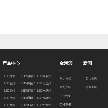
产品中心
金海滨
新闻
LED灯带
LED智能灯
LED线条灯
关于我们
公司新闻
LED射灯
LED平板灯
LED地埋灯
行业新闻
公司介绍
LED筒灯
LED吸顶灯
LED光纤灯
厂房设备
LED路灯
LED球泡灯
LED洗墙灯
荣誉证书
LED灯管
LED轨道灯
LED蜡烛灯