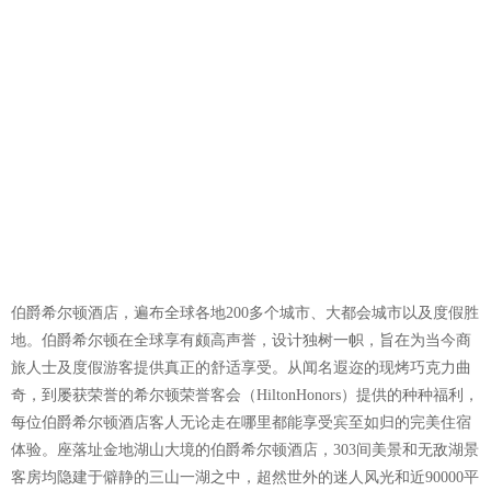
伯爵希尔顿酒店，遍布全球各地200多个城市、大都会城市以及度假胜
地。伯爵希尔顿在全球享有颇高声誉，设计独树一帜，旨在为当今商
旅人士及度假游客提供真正的舒适享受。从闻名遐迩的现烤巧克力曲
奇，到屡获荣誉的希尔顿荣誉客会（HiltonHonors）提供的种种福利，
每位伯爵希尔顿酒店客人无论走在哪里都能享受宾至如归的完美住宿
体验。座落址金地湖山大境的伯爵希尔顿酒店，303间美景和无敌湖景
客房均隐建于僻静的三山一湖之中，超然世外的迷人风光和近90000平