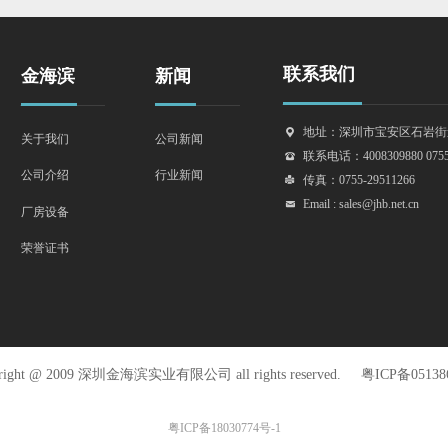
联系我们
金海滨
新闻
地址：深圳市宝安区石岩街
끇
关于我们
公司新闻
联系电话：4008309880 0755-8
뀰
行业新闻
公司介绍
传真：0755-29511266
넔
Email : sales@jhb.net.cn
낂
厂房设备
荣誉证书
right @ 2009 深圳金海滨实业有限公司 all rights reserved.
粤ICP备05138
粤ICP备18030774号-1