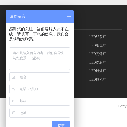
请您留言
产品中心
感谢您的关注，当前客服人员不在
线，请填写一下您的信息，我们会
LED灯带
LED智能灯
LED线条灯
尽快和您联系。
LED射灯
LED平板灯
LED地埋灯
LED筒灯
LED吸顶灯
LED光纤灯
LED路灯
LED球泡灯
LED洗墙灯
LED灯管
LED轨道灯
LED蜡烛灯
LED灯珠
LED工矿灯
LED投光灯
Copy
提交