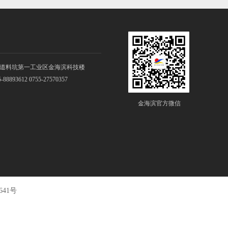
道料坑第一工业区金海滨科技楼
8893612 0755-27570357
金海滨官方微信
641号